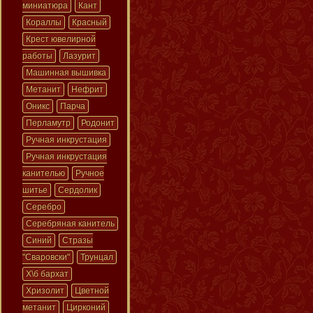
миниатюра
Кант
Кораллы
Красный
Крест ювелирной
работы
Лазурит
Машинная вышивка
Метанит
Нефрит
Оникс
Парча
Перламутр
Родонит
Ручная инкрустация
Ручная инкрустация
канителью
Ручное
шитье
Сердолик
Серебро
Серебряная канитель
Синий
Стразы
"Сваровски"
Трунцал
Х\б бархат
Хризолит
Цветной
метанит
Цирконий