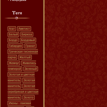
Агат
Аметист
Белый
Бирюза
Бордо
Бордовый
Габардин
Гранат
Греческая тисненная
парча
Желтый
Жемчуг
Живопись
темперой
Зеленый
Золотая и цветная
канитель
Золотая
канитель
Золотая
серебряная и цветная
канитель
Золото
Иконы - лаковая