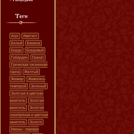
Агат
Аметист
Белый
Бирюза
Бордо
Бордовый
Габардин
Гранат
Греческая тисненная
парча
Желтый
Жемчуг
Живопись
темперой
Зеленый
Золотая и цветная
канитель
Золотая
канитель
Золотая
серебряная и цветная
канитель
Золото
Иконы - лаковая