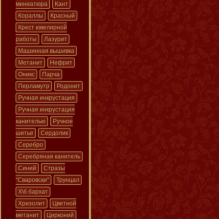
миниатюра
Кант
Кораллы
Красный
Крест ювелирной
работы
Лазурит
Машинная вышивка
Метанит
Нефрит
Оникс
Парча
Перламутр
Родонит
Ручная инкрустация
Ручная инкрустация
канителью
Ручное
шитье
Сердолик
Серебро
Серебряная канитель
Синий
Стразы
"Сваровски"
Трунцал
Х\б бархат
Хризолит
Цветной
метанит
Цирконий