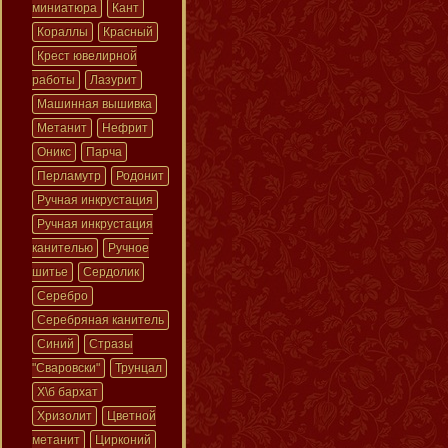
миниатюра
Кант
Кораллы
Красный
Крест ювелирной
работы
Лазурит
Машинная вышивка
Метанит
Нефрит
Оникс
Парча
Перламутр
Родонит
Ручная инкрустация
Ручная инкрустация
канителью
Ручное
шитье
Сердолик
Серебро
Серебряная канитель
Синий
Стразы
"Сваровски"
Трунцал
Х\б бархат
Хризолит
Цветной
метанит
Цирконий