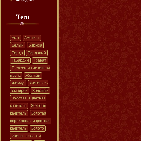
Агат
Аметист
Белый
Бирюза
Бордо
Бордовый
Габардин
Гранат
Греческая тисненная
парча
Желтый
Жемчуг
Живопись
темперой
Зеленый
Золотая и цветная
канитель
Золотая
канитель
Золотая
серебряная и цветная
канитель
Золото
Иконы - лаковая