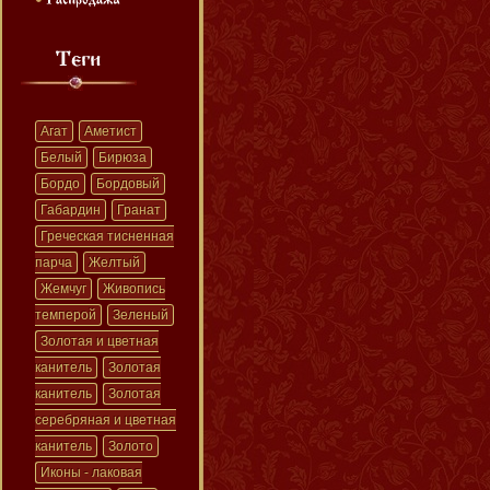
Агат
Аметист
Белый
Бирюза
Бордо
Бордовый
Габардин
Гранат
Греческая тисненная
парча
Желтый
Жемчуг
Живопись
темперой
Зеленый
Золотая и цветная
канитель
Золотая
канитель
Золотая
серебряная и цветная
канитель
Золото
Иконы - лаковая