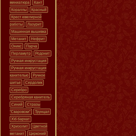
миниатюра
Кант
Кораллы
Красный
Крест ювелирной
работы
Лазурит
Машинная вышивка
Метанит
Нефрит
Оникс
Парча
Перламутр
Родонит
Ручная инкрустация
Ручная инкрустация
канителью
Ручное
шитье
Сердолик
Серебро
Серебряная канитель
Синий
Стразы
"Сваровски"
Трунцал
Х\б бархат
Хризолит
Цветной
метанит
Цирконий