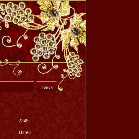
2249
Парча