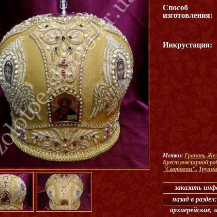
Способ
изготовления:
Инкрустация:
Метки:
Гранат
,
Же
Крест ювелирной р
"Сваровски"
,
Трунца
заказать ин
назад в разде
архиерейские, 