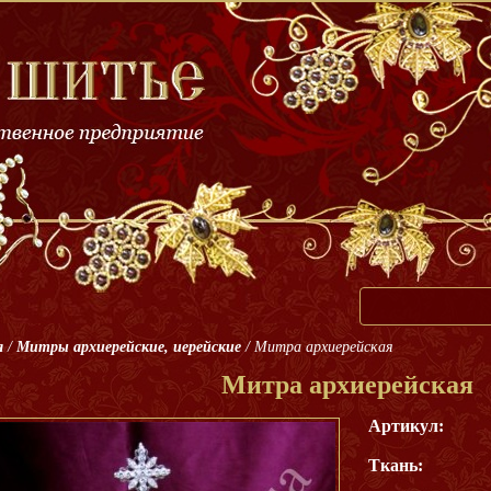
я
/
Митры архиерейские, иерейские
/
Митра архиерейская
Митра архиерейская
Артикул:
Ткань: