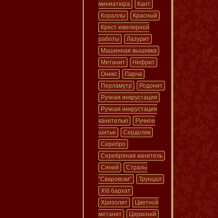
миниатюра
Кант
Кораллы
Красный
Крест ювелирной
работы
Лазурит
Машинная вышивка
Метанит
Нефрит
Оникс
Парча
Перламутр
Родонит
Ручная инкрустация
Ручная инкрустация
канителью
Ручное
шитье
Сердолик
Серебро
Серебряная канитель
Синий
Стразы
"Сваровски"
Трунцал
Х\б бархат
Хризолит
Цветной
метанит
Цирконий