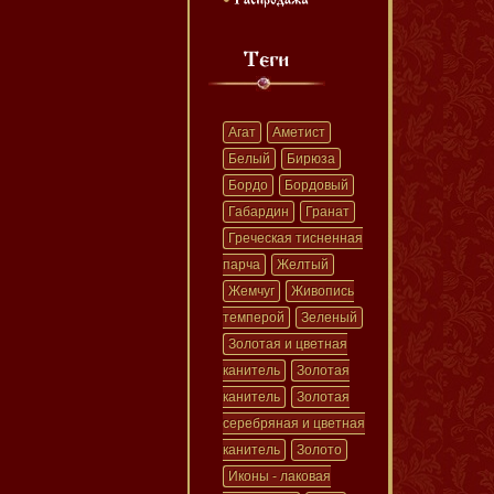
Агат
Аметист
Белый
Бирюза
Бордо
Бордовый
Габардин
Гранат
Греческая тисненная
парча
Желтый
Жемчуг
Живопись
темперой
Зеленый
Золотая и цветная
канитель
Золотая
канитель
Золотая
серебряная и цветная
канитель
Золото
Иконы - лаковая