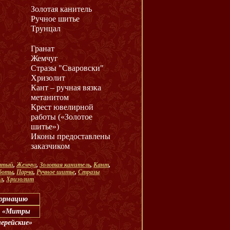
Золотая канитель
Ручное шитье
Трунцал
Гранат
Жемчуг
Стразы "Сваровски"
Хризолит
Кант – ручная вязка
метанитом
Крест ювелирной
работы («Золотое
шитье»)
Иконы предоставлены
заказчиком
лтый
,
Жемчуг
,
Золотая канитель
,
Кант
,
аботы
,
Парча
,
Ручное шитье
,
Стразы
л
,
Хризолит
формацию
л: «Митры
иерейские»