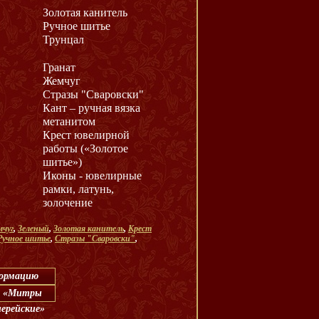
Золотая канитель
Ручное шитье
Трунцал
Гранат
Жемчуг
Стразы "Сваровски"
Кант – ручная вязка
метанитом
Крест ювелирной
работы («Золотое
шитье»)
Иконы - ювелирные
рамки, латунь,
золочение
чуг
,
Зеленый
,
Золотая канитель
,
Крест
Ручное шитье
,
Стразы "Сваровски"
,
формацию
л: «Митры
иерейские»