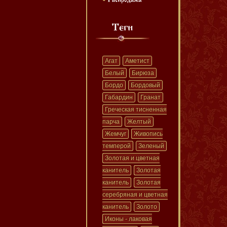
Агат
Аметист
Белый
Бирюза
Бордо
Бордовый
Габардин
Гранат
Греческая тисненная
парча
Желтый
Жемчуг
Живопись
темперой
Зеленый
Золотая и цветная
канитель
Золотая
канитель
Золотая
серебряная и цветная
канитель
Золото
Иконы - лаковая