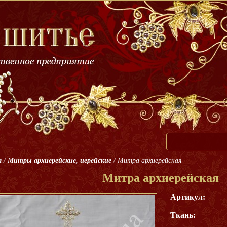
я
/
Митры архиерейские, иерейские
/
Митра архиерейская
Митра архиерейская
Артикул:
Ткань: