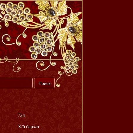
724
Х/б бархат