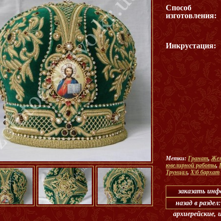
Способ
изготовления:
Инкрустация:
Метки:
Гранат
,
Жем
ювелирной работы
,
Трунцал
,
Х\б бархат
заказать ин
назад в разде
архиерейские, 