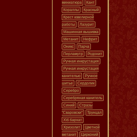
миниатюра
Кант
Кораллы
Красный
Крест ювелирной
работы
Лазурит
Машинная вышивка
Метанит
Нефрит
Оникс
Парча
Перламутр
Родонит
Ручная инкрустация
Ручная инкрустация
канителью
Ручное
шитье
Сердолик
Серебро
Серебряная канитель
Синий
Стразы
"Сваровски"
Трунцал
Х\б бархат
Хризолит
Цветной
метанит
Цирконий