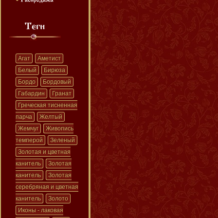
Агат
Аметист
Белый
Бирюза
Бордо
Бордовый
Габардин
Гранат
Греческая тисненная
парча
Желтый
Жемчуг
Живопись
темперой
Зеленый
Золотая и цветная
канитель
Золотая
канитель
Золотая
серебряная и цветная
канитель
Золото
Иконы - лаковая