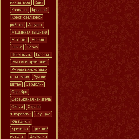
миниатюра
Кант
Кораллы
Красный
Крест ювелирной
работы
Лазурит
Машинная вышивка
Метанит
Нефрит
Оникс
Парча
Перламутр
Родонит
Ручная инкрустация
Ручная инкрустация
канителью
Ручное
шитье
Сердолик
Серебро
Серебряная канитель
Синий
Стразы
"Сваровски"
Трунцал
Х\б бархат
Хризолит
Цветной
метанит
Цирконий