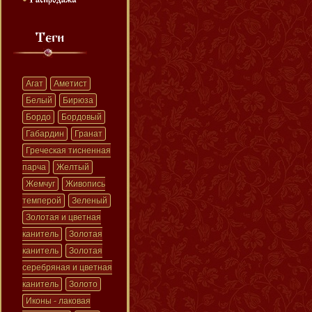
Агат
Аметист
Белый
Бирюза
Бордо
Бордовый
Габардин
Гранат
Греческая тисненная
парча
Желтый
Жемчуг
Живопись
темперой
Зеленый
Золотая и цветная
канитель
Золотая
канитель
Золотая
серебряная и цветная
канитель
Золото
Иконы - лаковая