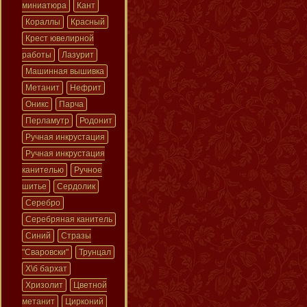
миниатюра
Кант
Кораллы
Красный
Крест ювелирной
работы
Лазурит
Машинная вышивка
Метанит
Нефрит
Оникс
Парча
Перламутр
Родонит
Ручная инкрустация
Ручная инкрустация
канителью
Ручное
шитье
Сердолик
Серебро
Серебряная канитель
Синий
Стразы
"Сваровски"
Трунцал
Х\б бархат
Хризолит
Цветной
метанит
Цирконий