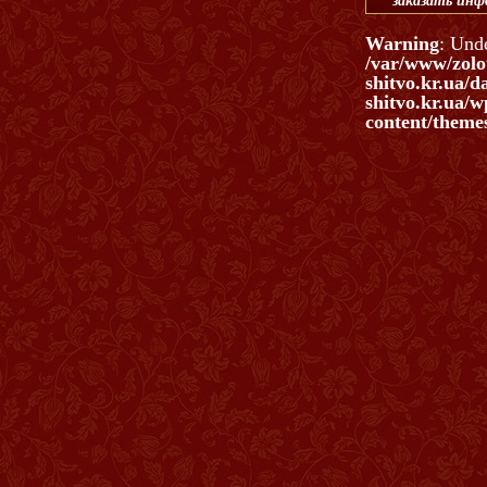
заказать ин
Warning
: Und
/var/www/zolo
shitvo.kr.ua/d
shitvo.kr.ua/w
content/themes