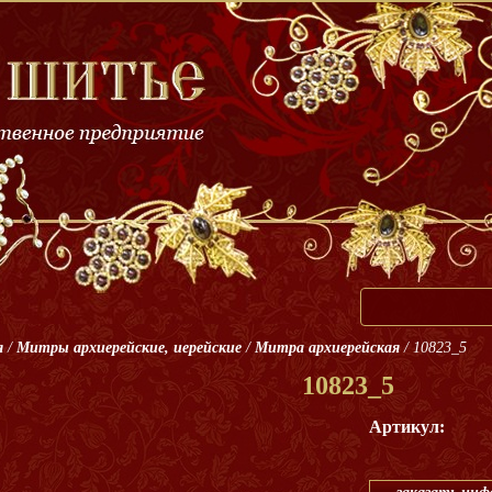
я
/
Митры архиерейские, иерейские
/
Митра архиерейская
/
10823_5
10823_5
Артикул: