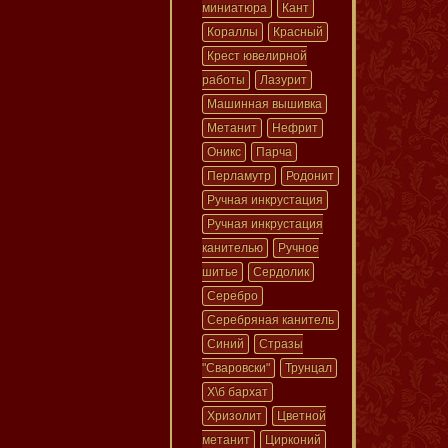
миниатюра
Кант
Кораллы
Красный
Крест ювелирной
работы
Лазурит
Машинная вышивка
Метанит
Нефрит
Оникс
Парча
Перламутр
Родонит
Ручная инкрустация
Ручная инкрустация
канителью
Ручное
шитье
Сердолик
Серебро
Серебряная канитель
Синий
Стразы
"Сваровски"
Трунцал
Х\б бархат
Хризолит
Цветной
метанит
Цирконий