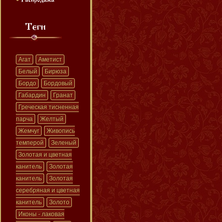
Агат
Аметист
Белый
Бирюза
Бордо
Бордовый
Габардин
Гранат
Греческая тисненная
парча
Желтый
Жемчуг
Живопись
темперой
Зеленый
Золотая и цветная
канитель
Золотая
канитель
Золотая
серебряная и цветная
канитель
Золото
Иконы - лаковая