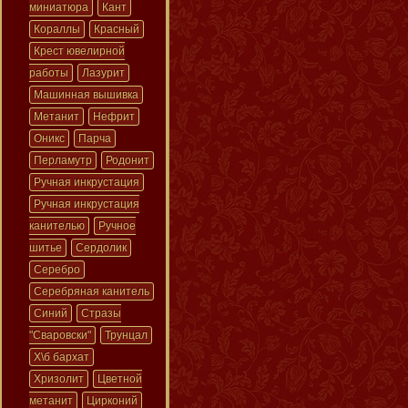
миниатюра
Кант
Кораллы
Красный
Крест ювелирной
работы
Лазурит
Машинная вышивка
Метанит
Нефрит
Оникс
Парча
Перламутр
Родонит
Ручная инкрустация
Ручная инкрустация
канителью
Ручное
шитье
Сердолик
Серебро
Серебряная канитель
Синий
Стразы
"Сваровски"
Трунцал
Х\б бархат
Хризолит
Цветной
метанит
Цирконий