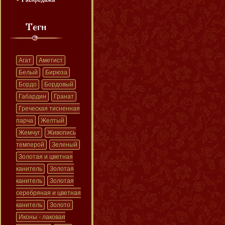
Агат
Аметист
Белый
Бирюза
Бордо
Бордовый
Габардин
Гранат
Греческая тисненная
парча
Желтый
Жемчуг
Живопись
темперой
Зеленый
Золотая и цветная
канитель
Золотая
канитель
Золотая
серебряная и цветная
канитель
Золото
Иконы - лаковая