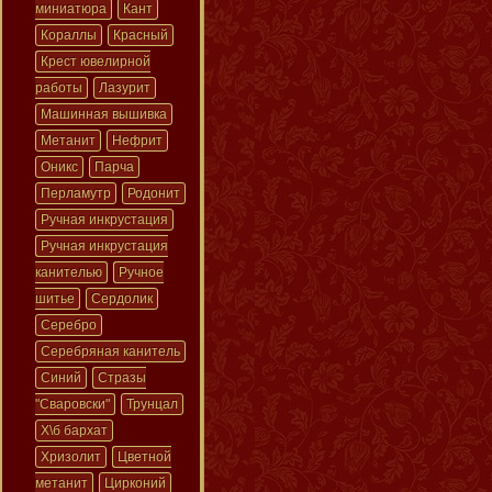
миниатюра
Кант
Кораллы
Красный
Крест ювелирной
работы
Лазурит
Машинная вышивка
Метанит
Нефрит
Оникс
Парча
Перламутр
Родонит
Ручная инкрустация
Ручная инкрустация
канителью
Ручное
шитье
Сердолик
Серебро
Серебряная канитель
Синий
Стразы
"Сваровски"
Трунцал
Х\б бархат
Хризолит
Цветной
метанит
Цирконий