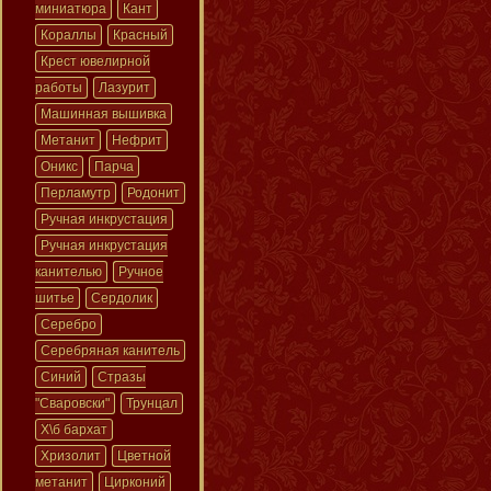
миниатюра
Кант
Кораллы
Красный
Крест ювелирной
работы
Лазурит
Машинная вышивка
Метанит
Нефрит
Оникс
Парча
Перламутр
Родонит
Ручная инкрустация
Ручная инкрустация
канителью
Ручное
шитье
Сердолик
Серебро
Серебряная канитель
Синий
Стразы
"Сваровски"
Трунцал
Х\б бархат
Хризолит
Цветной
метанит
Цирконий