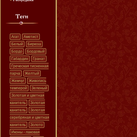
Агат
Аметист
Белый
Бирюза
Бордо
Бордовый
Габардин
Гранат
Греческая тисненная
парча
Желтый
Жемчуг
Живопись
темперой
Зеленый
Золотая и цветная
канитель
Золотая
канитель
Золотая
серебряная и цветная
канитель
Золото
Иконы - лаковая