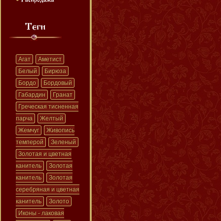
Агат
Аметист
Белый
Бирюза
Бордо
Бордовый
Габардин
Гранат
Греческая тисненная
парча
Желтый
Жемчуг
Живопись
темперой
Зеленый
Золотая и цветная
канитель
Золотая
канитель
Золотая
серебряная и цветная
канитель
Золото
Иконы - лаковая