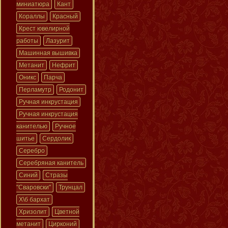
миниатюра
Кант
Кораллы
Красный
Крест ювелирной
работы
Лазурит
Машинная вышивка
Метанит
Нефрит
Оникс
Парча
Перламутр
Родонит
Ручная инкрустация
Ручная инкрустация
канителью
Ручное
шитье
Сердолик
Серебро
Серебряная канитель
Синий
Стразы
"Сваровски"
Трунцал
Х\б бархат
Хризолит
Цветной
метанит
Цирконий