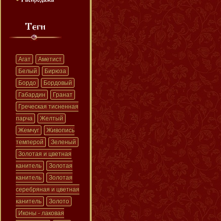
Агат
Аметист
Белый
Бирюза
Бордо
Бордовый
Габардин
Гранат
Греческая тисненная
парча
Желтый
Жемчуг
Живопись
темперой
Зеленый
Золотая и цветная
канитель
Золотая
канитель
Золотая
серебряная и цветная
канитель
Золото
Иконы - лаковая