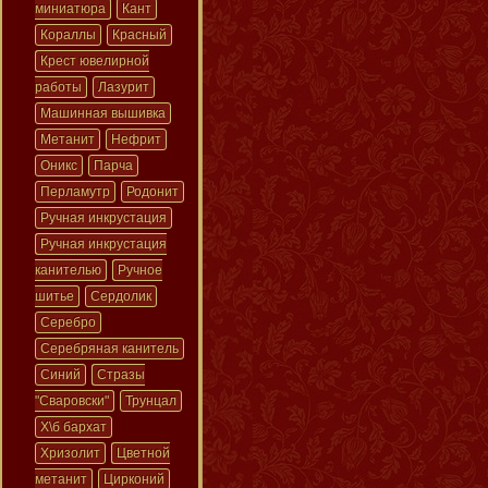
миниатюра
Кант
Кораллы
Красный
Крест ювелирной
работы
Лазурит
Машинная вышивка
Метанит
Нефрит
Оникс
Парча
Перламутр
Родонит
Ручная инкрустация
Ручная инкрустация
канителью
Ручное
шитье
Сердолик
Серебро
Серебряная канитель
Синий
Стразы
"Сваровски"
Трунцал
Х\б бархат
Хризолит
Цветной
метанит
Цирконий