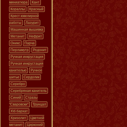
миниатюра
Кант
Кораллы
Красный
Крест ювелирной
работы
Лазурит
Машинная вышивка
Метанит
Нефрит
Оникс
Парча
Перламутр
Родонит
Ручная инкрустация
Ручная инкрустация
канителью
Ручное
шитье
Сердолик
Серебро
Серебряная канитель
Синий
Стразы
"Сваровски"
Трунцал
Х\б бархат
Хризолит
Цветной
метанит
Цирконий