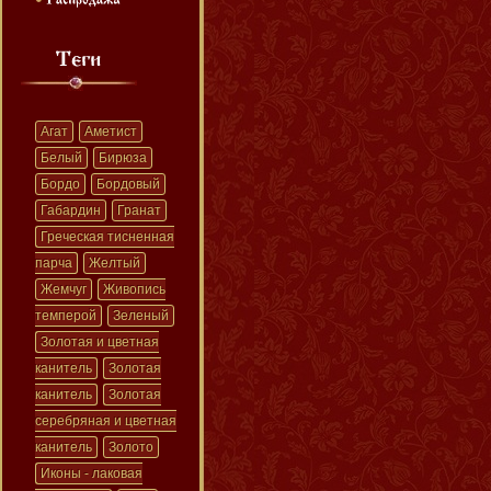
Агат
Аметист
Белый
Бирюза
Бордо
Бордовый
Габардин
Гранат
Греческая тисненная
парча
Желтый
Жемчуг
Живопись
темперой
Зеленый
Золотая и цветная
канитель
Золотая
канитель
Золотая
серебряная и цветная
канитель
Золото
Иконы - лаковая