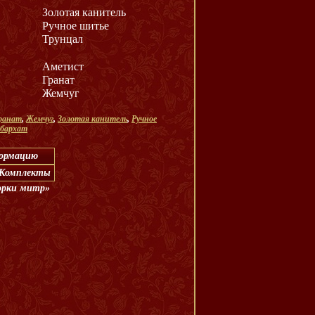
Золотая канитель
Ручное шитье
Трунцал
Аметист
Гранат
Жемчуг
ранат
,
Жемчуг
,
Золотая канитель
,
Ручное
 бархат
формацию
 «Комплекты
орки митр»