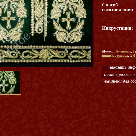
Способ
изготовления:
Инкрустация:
Метки:
Аметист
,
Г
шитье
,
Трунцал
,
Х\б
заказать ин
назад в раздел:
вышивки для сб