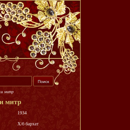
ки митр
и митр
1934
Х/б бархат