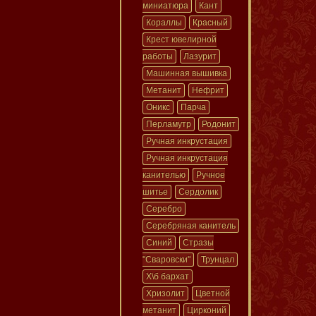
миниатюра
Кант
Кораллы
Красный
Крест ювелирной
работы
Лазурит
Машинная вышивка
Метанит
Нефрит
Оникс
Парча
Перламутр
Родонит
Ручная инкрустация
Ручная инкрустация
канителью
Ручное
шитье
Сердолик
Серебро
Серебряная канитель
Синий
Стразы
"Сваровски"
Трунцал
Х\б бархат
Хризолит
Цветной
метанит
Цирконий