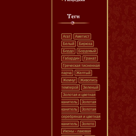
Агат
Аметист
Белый
Бирюза
Бордо
Бордовый
Габардин
Гранат
Греческая тисненная
парча
Желтый
Жемчуг
Живопись
темперой
Зеленый
Золотая и цветная
канитель
Золотая
канитель
Золотая
серебряная и цветная
канитель
Золото
Иконы - лаковая