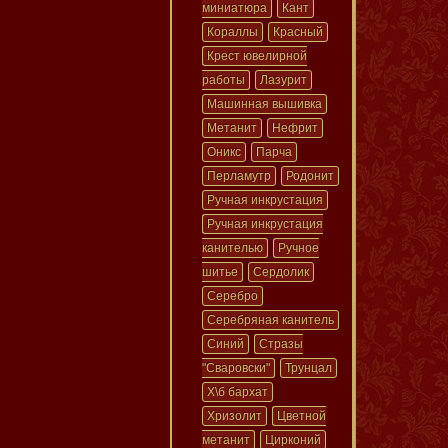
миниатюра
Кант
Кораллы
Красный
Крест ювелирной
работы
Лазурит
Машинная вышивка
Метанит
Нефрит
Оникс
Парча
Перламутр
Родонит
Ручная инкрустация
Ручная инкрустация
канителью
Ручное
шитье
Сердолик
Серебро
Серебряная канитель
Синий
Стразы
"Сваровски"
Трунцал
Х\б бархат
Хризолит
Цветной
метанит
Цирконий