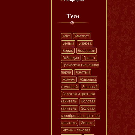
Агат
Аметист
Белый
Бирюза
Бордо
Бордовый
Габардин
Гранат
Греческая тисненная
парча
Желтый
Жемчуг
Живопись
темперой
Зеленый
Золотая и цветная
канитель
Золотая
канитель
Золотая
серебряная и цветная
канитель
Золото
Иконы - лаковая