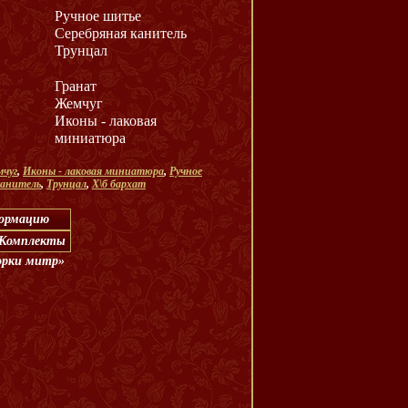
Ручное шитье
Серебряная канитель
Трунцал
Гранат
Жемчуг
Иконы - лаковая
миниатюра
чуг
,
Иконы - лаковая миниатюра
,
Ручное
канитель
,
Трунцал
,
Х\б бархат
формацию
 «Комплекты
орки митр»