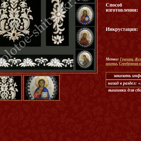
Способ
изготовления:
Инкрустация:
Метки:
Гранат
,
Жем
шитье
,
Серебряная 
заказать ин
назад в раздел:
вышивки для сб