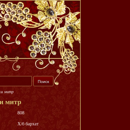
ки митр
и митр
808
Х/б бархат