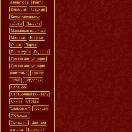
миниатюра
Кант
Кораллы
Красный
Крест ювелирной
работы
Лазурит
Машинная вышивка
Метанит
Нефрит
Оникс
Парча
Перламутр
Родонит
Ручная инкрустация
Ручная инкрустация
канителью
Ручное
шитье
Сердолик
Серебро
Серебряная канитель
Синий
Стразы
"Сваровски"
Трунцал
Х\б бархат
Хризолит
Цветной
метанит
Цирконий