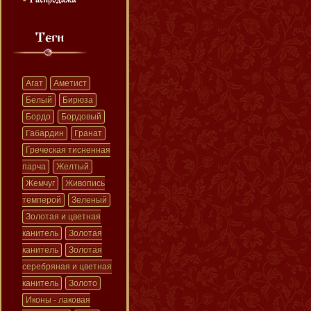
Агат
Аметист
Белый
Бирюза
Бордо
Бордовый
Габардин
Гранат
Греческая тисненная
парча
Желтый
Жемчуг
Живопись
темперой
Зеленый
Золотая и цветная
канитель
Золотая
канитель
Золотая
серебряная и цветная
канитель
Золото
Иконы - лаковая