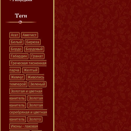
Агат
Аметист
Белый
Бирюза
Бордо
Бордовый
Габардин
Гранат
Греческая тисненная
парча
Желтый
Жемчуг
Живопись
темперой
Зеленый
Золотая и цветная
канитель
Золотая
канитель
Золотая
серебряная и цветная
канитель
Золото
Иконы - лаковая