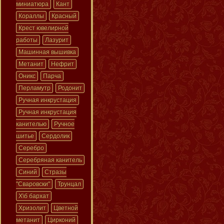
миниатюра
Кант
Кораллы
Красный
Крест ювелирной
работы
Лазурит
Машинная вышивка
Метанит
Нефрит
Оникс
Парча
Перламутр
Родонит
Ручная инкрустация
Ручная инкрустация
канителью
Ручное
шитье
Сердолик
Серебро
Серебряная канитель
Синий
Стразы
"Сваровски"
Трунцал
Х\б бархат
Хризолит
Цветной
метанит
Цирконий