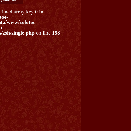
формацию
efined array key 0 in
toe-
ata/www/zolotoe-
p-
/zsh/single.php
on line
158