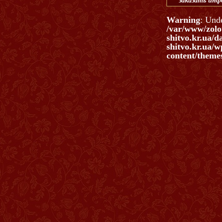
заказать ин
Warning
: Und
/var/www/zolo
shitvo.kr.ua/d
shitvo.kr.ua/w
content/themes