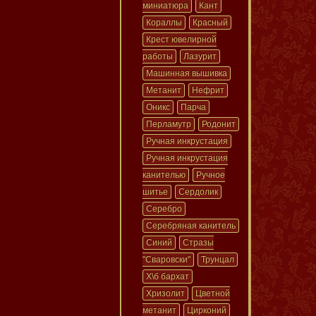
миниатюра
Кант
Кораллы
Красный
Крест ювелирной
работы
Лазурит
Машинная вышивка
Метанит
Нефрит
Оникс
Парча
Перламутр
Родонит
Ручная инкрустация
Ручная инкрустация
канителью
Ручное
шитье
Сердолик
Серебро
Серебряная канитель
Синий
Стразы
"Сваровски"
Трунцал
Х\б бархат
Хризолит
Цветной
метанит
Цирконий