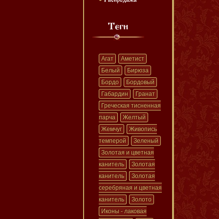
Агат
Аметист
Белый
Бирюза
Бордо
Бордовый
Габардин
Гранат
Греческая тисненная
парча
Желтый
Жемчуг
Живопись
темперой
Зеленый
Золотая и цветная
канитель
Золотая
канитель
Золотая
серебряная и цветная
канитель
Золото
Иконы - лаковая