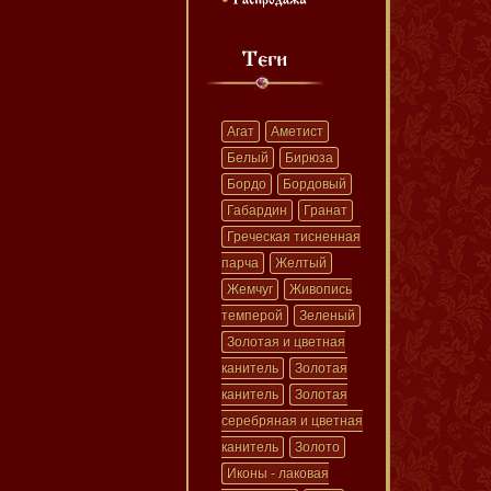
Агат
Аметист
Белый
Бирюза
Бордо
Бордовый
Габардин
Гранат
Греческая тисненная
парча
Желтый
Жемчуг
Живопись
темперой
Зеленый
Золотая и цветная
канитель
Золотая
канитель
Золотая
серебряная и цветная
канитель
Золото
Иконы - лаковая