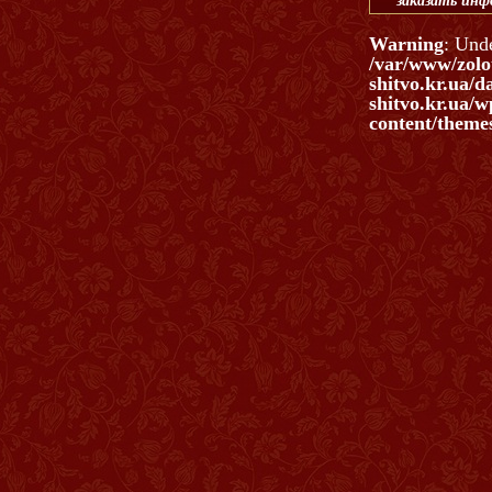
заказать ин
Warning
: Und
/var/www/zolo
shitvo.kr.ua/d
shitvo.kr.ua/w
content/themes