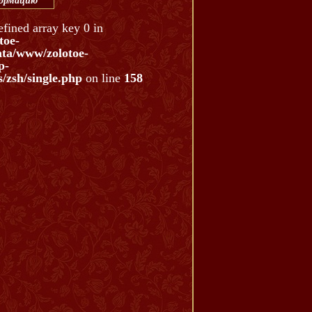
формацию
efined array key 0 in
toe-
ata/www/zolotoe-
p-
/zsh/single.php
on line
158