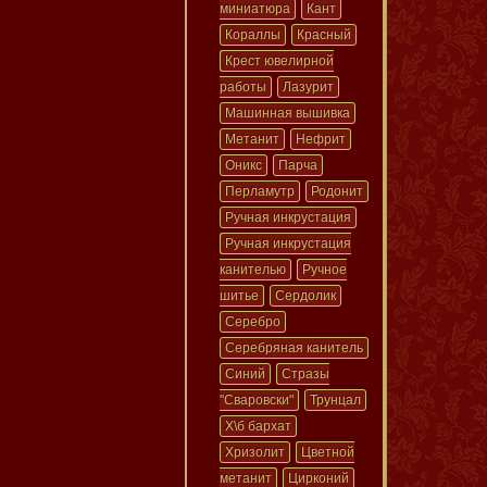
миниатюра
Кант
Кораллы
Красный
Крест ювелирной
работы
Лазурит
Машинная вышивка
Метанит
Нефрит
Оникс
Парча
Перламутр
Родонит
Ручная инкрустация
Ручная инкрустация
канителью
Ручное
шитье
Сердолик
Серебро
Серебряная канитель
Синий
Стразы
"Сваровски"
Трунцал
Х\б бархат
Хризолит
Цветной
метанит
Цирконий