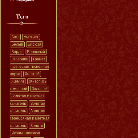
Агат
Аметист
Белый
Бирюза
Бордо
Бордовый
Габардин
Гранат
Греческая тисненная
парча
Желтый
Жемчуг
Живопись
темперой
Зеленый
Золотая и цветная
канитель
Золотая
канитель
Золотая
серебряная и цветная
канитель
Золото
Иконы - лаковая