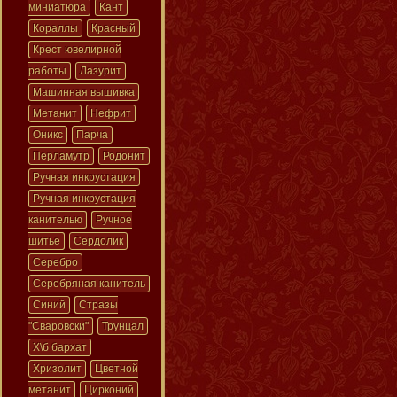
миниатюра
Кант
Кораллы
Красный
Крест ювелирной
работы
Лазурит
Машинная вышивка
Метанит
Нефрит
Оникс
Парча
Перламутр
Родонит
Ручная инкрустация
Ручная инкрустация
канителью
Ручное
шитье
Сердолик
Серебро
Серебряная канитель
Синий
Стразы
"Сваровски"
Трунцал
Х\б бархат
Хризолит
Цветной
метанит
Цирконий