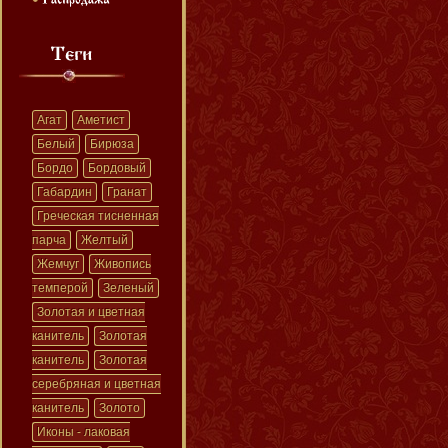
Агат
Аметист
Белый
Бирюза
Бордо
Бордовый
Габардин
Гранат
Греческая тисненная
парча
Желтый
Жемчуг
Живопись
темперой
Зеленый
Золотая и цветная
канитель
Золотая
канитель
Золотая
серебряная и цветная
канитель
Золото
Иконы - лаковая