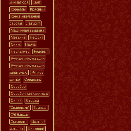
миниатюра
Кант
Кораллы
Красный
Крест ювелирной
работы
Лазурит
Машинная вышивка
Метанит
Нефрит
Оникс
Парча
Перламутр
Родонит
Ручная инкрустация
Ручная инкрустация
канителью
Ручное
шитье
Сердолик
Серебро
Серебряная канитель
Синий
Стразы
"Сваровски"
Трунцал
Х\б бархат
Хризолит
Цветной
метанит
Цирконий