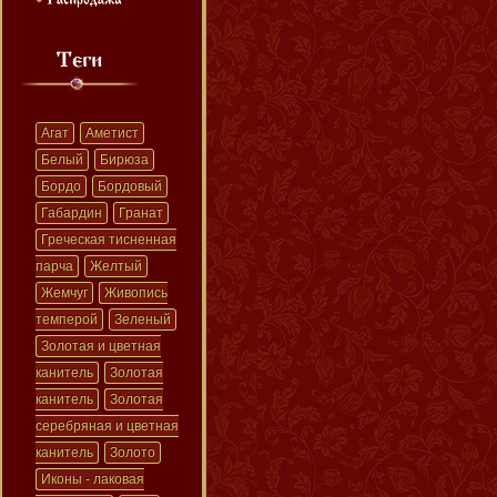
Агат
Аметист
Белый
Бирюза
Бордо
Бордовый
Габардин
Гранат
Греческая тисненная
парча
Желтый
Жемчуг
Живопись
темперой
Зеленый
Золотая и цветная
канитель
Золотая
канитель
Золотая
серебряная и цветная
канитель
Золото
Иконы - лаковая