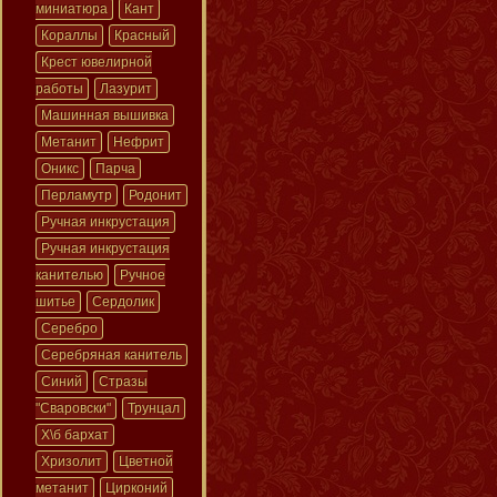
миниатюра
Кант
Кораллы
Красный
Крест ювелирной
работы
Лазурит
Машинная вышивка
Метанит
Нефрит
Оникс
Парча
Перламутр
Родонит
Ручная инкрустация
Ручная инкрустация
канителью
Ручное
шитье
Сердолик
Серебро
Серебряная канитель
Синий
Стразы
"Сваровски"
Трунцал
Х\б бархат
Хризолит
Цветной
метанит
Цирконий