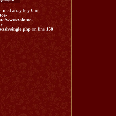
формацию
efined array key 0 in
toe-
ata/www/zolotoe-
p-
/zsh/single.php
on line
158