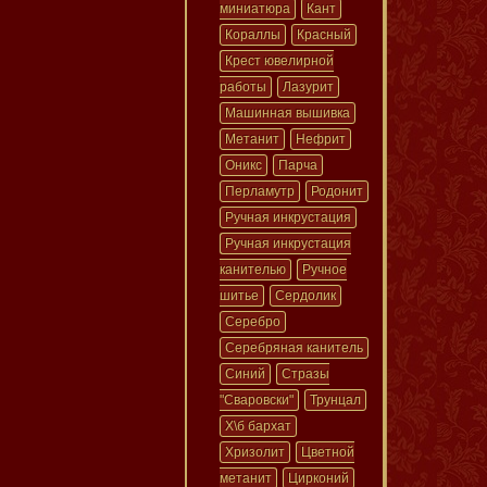
миниатюра
Кант
Кораллы
Красный
Крест ювелирной
работы
Лазурит
Машинная вышивка
Метанит
Нефрит
Оникс
Парча
Перламутр
Родонит
Ручная инкрустация
Ручная инкрустация
канителью
Ручное
шитье
Сердолик
Серебро
Серебряная канитель
Синий
Стразы
"Сваровски"
Трунцал
Х\б бархат
Хризолит
Цветной
метанит
Цирконий