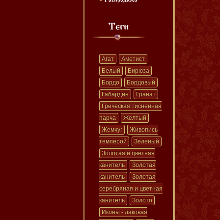
Агат
Аметист
Белый
Бирюза
Бордо
Бордовый
Габардин
Гранат
Греческая тисненная
парча
Желтый
Жемчуг
Живопись
темперой
Зеленый
Золотая и цветная
канитель
Золотая
канитель
Золотая
серебряная и цветная
канитель
Золото
Иконы - лаковая