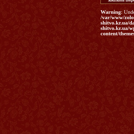
заказать ин
Warning
: Und
/var/www/zolo
shitvo.kr.ua/d
shitvo.kr.ua/w
content/themes