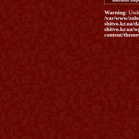
заказать ин
Warning
: Und
/var/www/zolo
shitvo.kr.ua/d
shitvo.kr.ua/w
content/themes