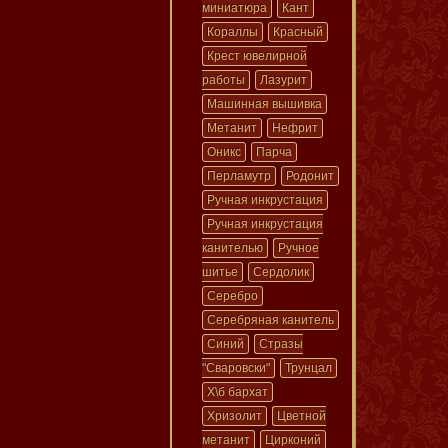
миниатюра
Кант
Кораллы
Красный
Крест ювелирной
работы
Лазурит
Машинная вышивка
Метанит
Нефрит
Оникс
Парча
Перламутр
Родонит
Ручная инкрустация
Ручная инкрустация
канителью
Ручное
шитье
Сердолик
Серебро
Серебряная канитель
Синий
Стразы
"Сваровски"
Трунцал
Х\б бархат
Хризолит
Цветной
метанит
Цирконий