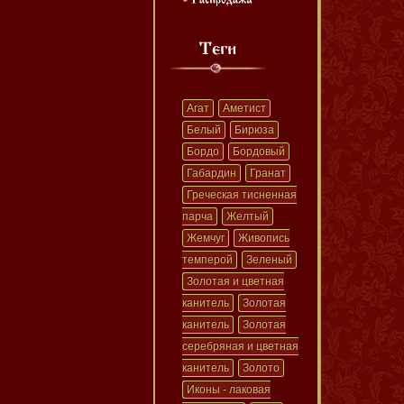
Агат
Аметист
Белый
Бирюза
Бордо
Бордовый
Габардин
Гранат
Греческая тисненная
парча
Желтый
Жемчуг
Живопись
темперой
Зеленый
Золотая и цветная
канитель
Золотая
канитель
Золотая
серебряная и цветная
канитель
Золото
Иконы - лаковая