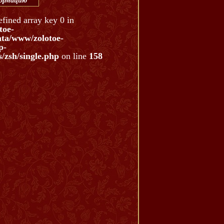
формацию
efined array key 0 in
toe-
ata/www/zolotoe-
p-
/zsh/single.php
on line
158