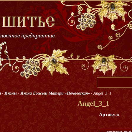
я
/
Иконы
/
Икона Божьей Матери «Почаевская»
/
Angel_3_1
Angel_3_1
Артикул: