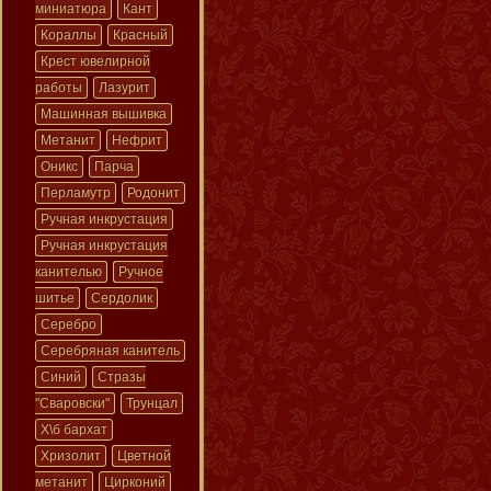
миниатюра
Кант
Кораллы
Красный
Крест ювелирной
работы
Лазурит
Машинная вышивка
Метанит
Нефрит
Оникс
Парча
Перламутр
Родонит
Ручная инкрустация
Ручная инкрустация
канителью
Ручное
шитье
Сердолик
Серебро
Серебряная канитель
Синий
Стразы
"Сваровски"
Трунцал
Х\б бархат
Хризолит
Цветной
метанит
Цирконий