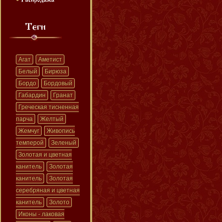
Агат
Аметист
Белый
Бирюза
Бордо
Бордовый
Габардин
Гранат
Греческая тисненная
парча
Желтый
Жемчуг
Живопись
темперой
Зеленый
Золотая и цветная
канитель
Золотая
канитель
Золотая
серебряная и цветная
канитель
Золото
Иконы - лаковая