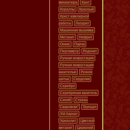
миниатюра
Кант
Кораллы
Красный
Крест ювелирной
работы
Лазурит
Машинная вышивка
Метанит
Нефрит
Оникс
Парча
Перламутр
Родонит
Ручная инкрустация
Ручная инкрустация
канителью
Ручное
шитье
Сердолик
Серебро
Серебряная канитель
Синий
Стразы
"Сваровски"
Трунцал
Х\б бархат
Хризолит
Цветной
метанит
Цирконий