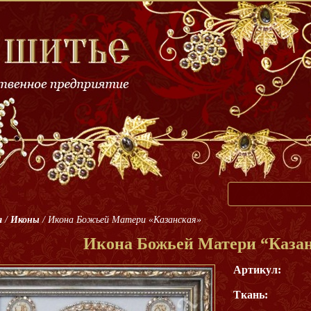
я
/
Иконы
/
Икона Божьей Матери «Казанская»
Икона Божьей Матери “Каза
Артикул:
Ткань: