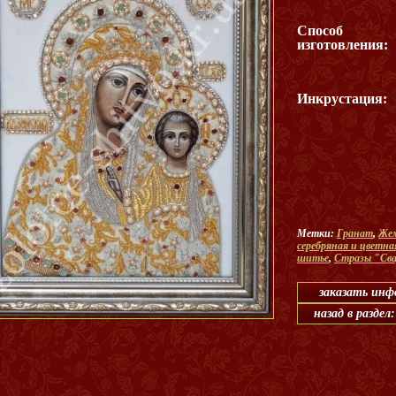
Способ
изготовления:
Инкрустация:
Метки:
Гранат
,
Жем
серебряная и цветна
шитье
,
Стразы "Сва
заказать ин
назад в раздел