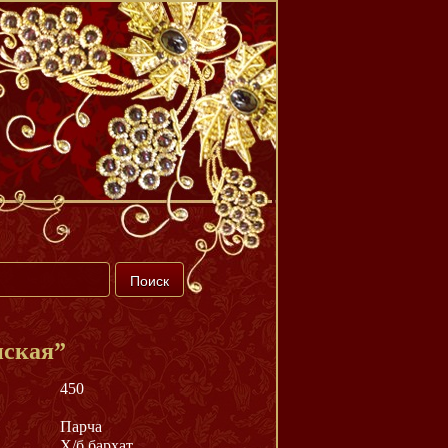
нская”
450
Парча
Х/б бархат