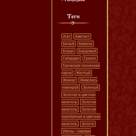
Агат
Аметист
Белый
Бирюза
Бордо
Бордовый
Габардин
Гранат
Греческая тисненная
парча
Желтый
Жемчуг
Живопись
темперой
Зеленый
Золотая и цветная
канитель
Золотая
канитель
Золотая
серебряная и цветная
канитель
Золото
Иконы - лаковая