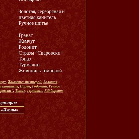
Золотая, серебряная и
цветная канитель
Ручное шитье
Гранат
Жемчуг
Родонит
Стразы "Сваровски"
Топаз
Турмалин
Живопись темперой
чуг
,
Живопись темперой
,
Золотая
я канитель
,
Парча
,
Родонит
,
Ручное
ровски"
,
Топаз
,
Турмалин
,
Х\б бархат
формацию
: «Иконы»