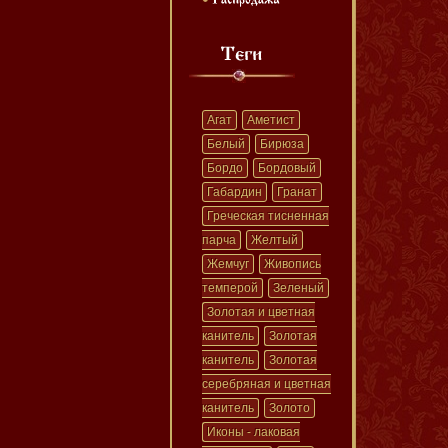
Агат
Аметист
Белый
Бирюза
Бордо
Бордовый
Габардин
Гранат
Греческая тисненная
парча
Желтый
Жемчуг
Живопись
темперой
Зеленый
Золотая и цветная
канитель
Золотая
канитель
Золотая
серебряная и цветная
канитель
Золото
Иконы - лаковая