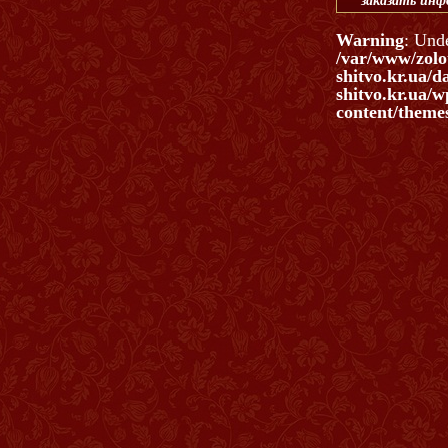
заказать ин
Warning
: Und
/var/www/zolo
shitvo.kr.ua/d
shitvo.kr.ua/w
content/themes