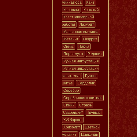
миниатюра
Кант
Кораллы
Красный
Крест ювелирной
работы
Лазурит
Машинная вышивка
Метанит
Нефрит
Оникс
Парча
Перламутр
Родонит
Ручная инкрустация
Ручная инкрустация
канителью
Ручное
шитье
Сердолик
Серебро
Серебряная канитель
Синий
Стразы
"Сваровски"
Трунцал
Х\б бархат
Хризолит
Цветной
метанит
Цирконий