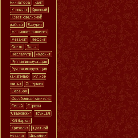
миниатюра
Кант
Кораллы
Красный
Крест ювелирной
работы
Лазурит
Машинная вышивка
Метанит
Нефрит
Оникс
Парча
Перламутр
Родонит
Ручная инкрустация
Ручная инкрустация
канителью
Ручное
шитье
Сердолик
Серебро
Серебряная канитель
Синий
Стразы
"Сваровски"
Трунцал
Х\б бархат
Хризолит
Цветной
метанит
Цирконий