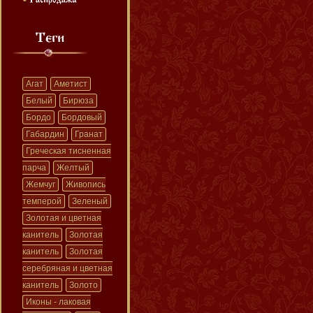
Агат
Аметист
Белый
Бирюза
Бордо
Бордовый
Габардин
Гранат
Греческая тисненная
парча
Желтый
Жемчуг
Живопись
темперой
Зеленый
Золотая и цветная
канитель
Золотая
канитель
Золотая
серебряная и цветная
канитель
Золото
Иконы - лаковая