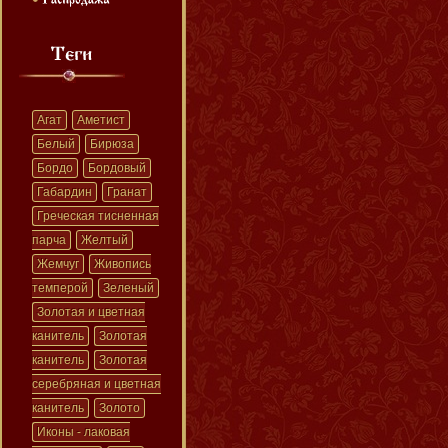
Агат
Аметист
Белый
Бирюза
Бордо
Бордовый
Габардин
Гранат
Греческая тисненная
парча
Желтый
Жемчуг
Живопись
темперой
Зеленый
Золотая и цветная
канитель
Золотая
канитель
Золотая
серебряная и цветная
канитель
Золото
Иконы - лаковая