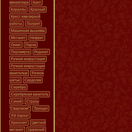
миниатюра
Кант
Кораллы
Красный
Крест ювелирной
работы
Лазурит
Машинная вышивка
Метанит
Нефрит
Оникс
Парча
Перламутр
Родонит
Ручная инкрустация
Ручная инкрустация
канителью
Ручное
шитье
Сердолик
Серебро
Серебряная канитель
Синий
Стразы
"Сваровски"
Трунцал
Х\б бархат
Хризолит
Цветной
метанит
Цирконий