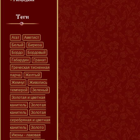
Агат
Аметист
Белый
Бирюза
Бордо
Бордовый
Габардин
Гранат
Греческая тисненная
парча
Желтый
Жемчуг
Живопись
темперой
Зеленый
Золотая и цветная
канитель
Золотая
канитель
Золотая
серебряная и цветная
канитель
Золото
Иконы - лаковая