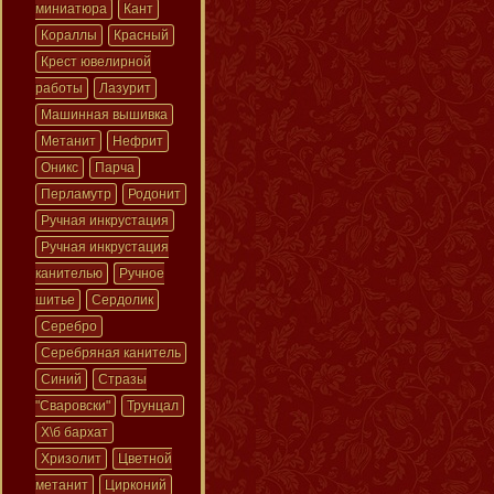
миниатюра
Кант
Кораллы
Красный
Крест ювелирной
работы
Лазурит
Машинная вышивка
Метанит
Нефрит
Оникс
Парча
Перламутр
Родонит
Ручная инкрустация
Ручная инкрустация
канителью
Ручное
шитье
Сердолик
Серебро
Серебряная канитель
Синий
Стразы
"Сваровски"
Трунцал
Х\б бархат
Хризолит
Цветной
метанит
Цирконий