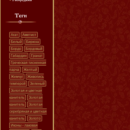
Агат
Аметист
Белый
Бирюза
Бордо
Бордовый
Габардин
Гранат
Греческая тисненная
парча
Желтый
Жемчуг
Живопись
темперой
Зеленый
Золотая и цветная
канитель
Золотая
канитель
Золотая
серебряная и цветная
канитель
Золото
Иконы - лаковая