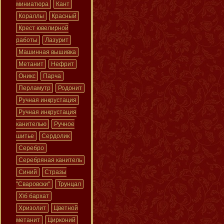
миниатюра
Кант
Кораллы
Красный
Крест ювелирной
работы
Лазурит
Машинная вышивка
Метанит
Нефрит
Оникс
Парча
Перламутр
Родонит
Ручная инкрустация
Ручная инкрустация
канителью
Ручное
шитье
Сердолик
Серебро
Серебряная канитель
Синий
Стразы
"Сваровски"
Трунцал
Х\б бархат
Хризолит
Цветной
метанит
Цирконий